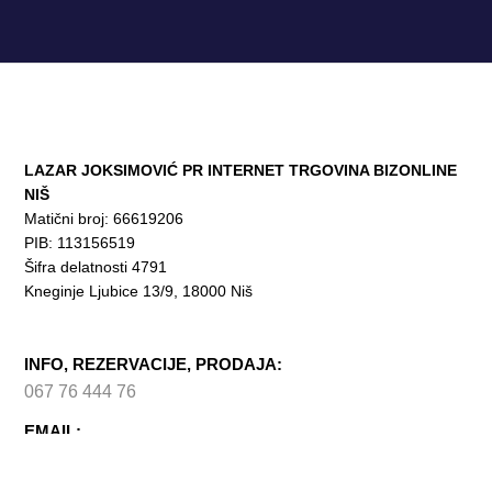
LAZAR JOKSIMOVIĆ PR INTERNET TRGOVINA BIZONLINE
NIŠ
Matični broj: 66619206
PIB: 113156519
Šifra delatnosti 4791
Kneginje Ljubice 13/9, 18000 Niš
INFO, REZERVACIJE, PRODAJA:
067 76 444 76
EMAIL:
info@hophop.rs