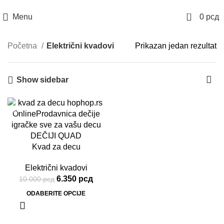
Naručite telefonom
067 76 444 76
0
Menu
0
рсд
Početna
Električni kvadovi
Prikazan jedan rezultat
Show sidebar
-37%
Kvad za decu
Električni kvadovi
6.350
рсд
10.000
рсд
ODABERITE OPCIJE