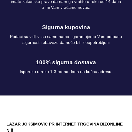
imate zakonsko pravo da nam ga vratite u roku od 14 dana
a mi Vam vraćamo novac.
Sigurna kupovina
Podaci su vidljivi su samo nama i garantujemo Vam potpunu
sigurnost i obavezu da neće biti zloupotrebljeni
100% sigurna dostava
Isporuku u roku 1-3 radna dana na kućnu adresu.
LAZAR JOKSIMOVIĆ PR INTERNET TRGOVINA BIZONLINE
NIŠ