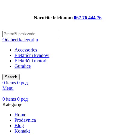
SIGURNA KUPOVINA BILO GDE U SRBIJI!
Naručite telefonom
067 76 444 76
Odaberi kategoriju
Accessories
Električni kvadovi
Električni motori
Guralice
Search
0
items
0
рсд
Menu
0
items
0
рсд
Kategorije
Home
Prodavnica
Blog
Kontakt