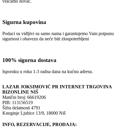
vraćamo novac.
Sigurna kupovina
Podaci su vidljivi su samo nama i garantujemo Vam potpunu
sigurnost i obavezu da neće biti zloupotrebljeni
100% sigurna dostava
Isporuku u roku 1-3 radna dana na kućnu adresu.
LAZAR JOKSIMOVIĆ PR INTERNET TRGOVINA
BIZONLINE NIŠ
Matični broj: 66619206
PIB: 113156519
Šifra delatnosti 4791
Kneginje Ljubice 13/9, 18000 Niš
INFO, REZERVACIJE, PRODAJA: